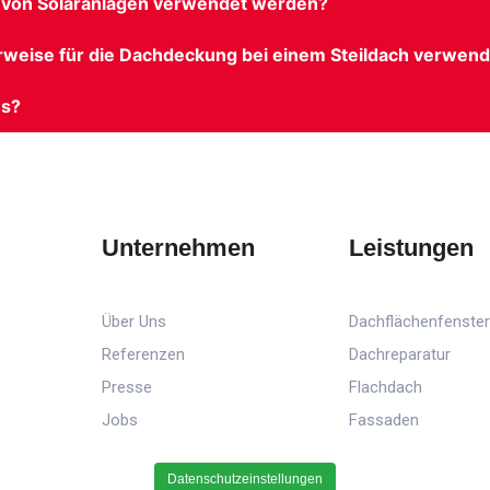
ion von Solaranlagen verwendet werden?
rweise für die Dachdeckung bei einem Steildach verwend
es?
Unternehmen
Leistungen
Über Uns
Dachflächenfenste
Referenzen
Dachreparatur
Presse
Flachdach
Jobs
Fassaden
Datenschutzeinstellungen